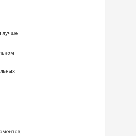
ы лучше
альном
альных
моментов,