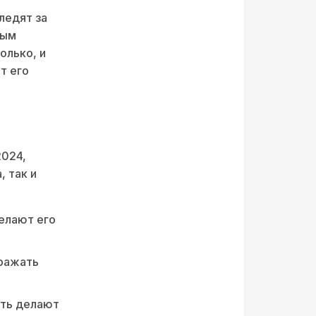
ледят за
ным
олько, и
т его
2024,
 так и
делают его
ражать
сть делают