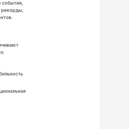
е события,
 рекорды,
нтов.
личивают
о:
бильность
циональная