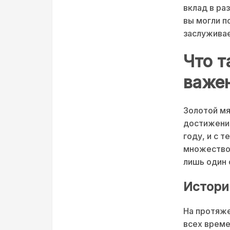
вклад в ра
вы могли п
заслуживае
Что т
важе
Золотой мя
достижения
году, и с 
множество 
лишь один 
Истори
На протяже
всех време