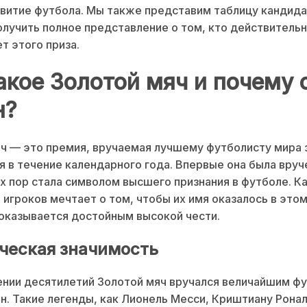
звитие футбола. Мы также представим таблицу кандида
олучить полное представление о том, кто действитель
т этого приза.
акое Золотой мяч и почему 
н?
ч — это премия, вручаемая лучшему футболисту мира 
 в течение календарного года. Впервые она была вруче
тех пор стала символом высшего признания в футболе. 
игроков мечтает о том, чтобы их имя оказалось в этом
оказывается достойным высокой чести.
ческая значимость
нии десятилетий Золотой мяч вручался величайшим ф
н. Такие легенды, как Лионель Месси, Криштиану Ронал