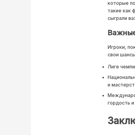
которые по
такие как
сыграли ва
Важные
Игроки, по
свои шансы
Лиге чемпи
Националь
и мастерст
Междунаро
гордость и
Закл