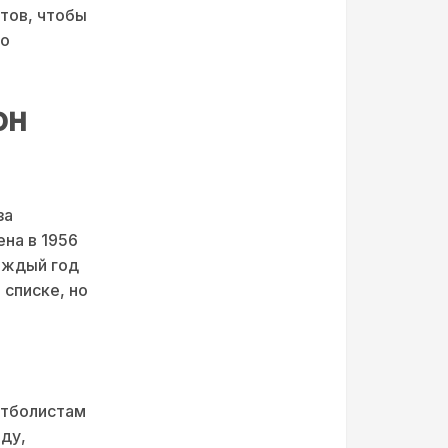
тов, чтобы
но
он
за
на в 1956
Каждый год
 списке, но
утболистам
ду,