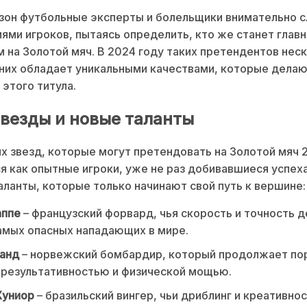
он футбольные эксперты и болельщики внимательно с
ями игроков, пытаясь определить, кто же станет глав
 на Золотой мяч. В 2024 году таких претендентов неск
них обладает уникальными качествами, которые делаю
этого титула.
звезды и новые таланты
х звезд, которые могут претендовать на Золотой мяч 
 как опытные игроки, уже не раз добивавшиеся успеха,
ланты, которые только начинают свой путь к вершине:
аппе
– французский форвард, чья скорость и точность 
амых опасных нападающих в мире.
ланд
– норвежский бомбардир, который продолжает по
 результативностью и физической мощью.
Жуниор
– бразильский вингер, чьи дриблинг и креативно