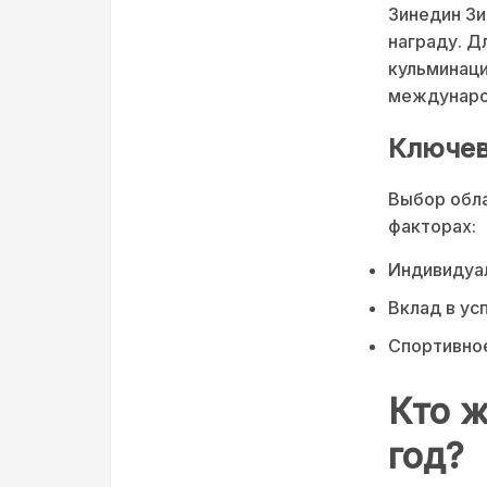
Зинедин Зи
награду. Д
кульминаци
междунаро
Ключев
Выбор обла
факторах:
Индивидуал
Вклад в ус
Спортивное
Кто ж
год?