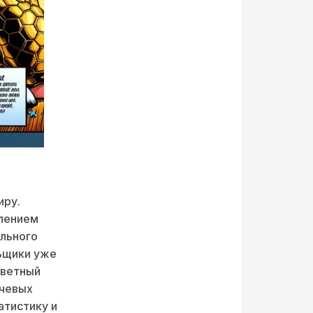
иру.
рпением
ального
льщики уже
аветный
ючевых
атистику и