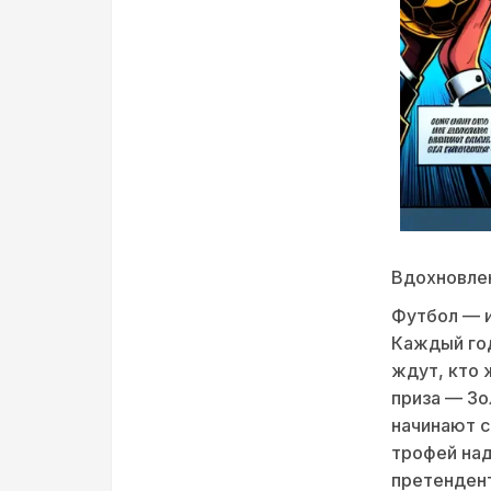
Вдохновлен
Футбол — и
Каждый год
ждут, кто 
приза — Зо
начинают с
трофей над
претендент