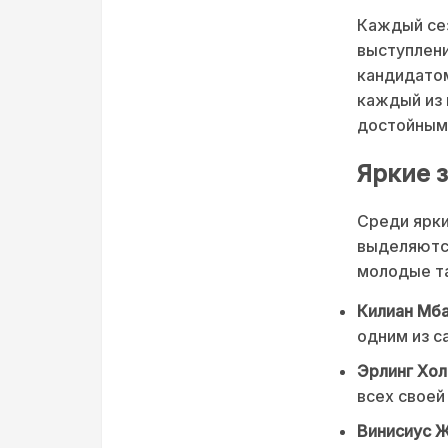
Каждый сез
выступлени
кандидатом
каждый из 
достойным 
Яркие 
Среди ярки
выделяются
молодые та
Килиан Мб
одним из с
Эрлинг Хо
всех своей
Винисиус 