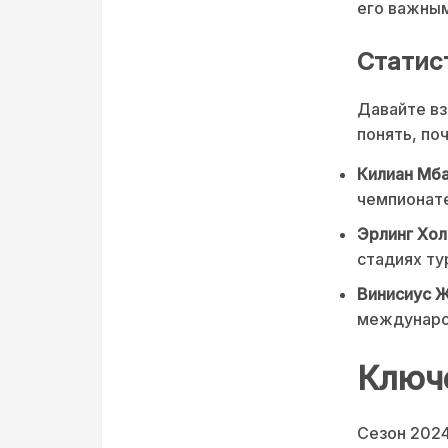
его важным
Статис
Давайте вз
понять, по
Килиан Мб
чемпионате
Эрлинг Хо
стадиях ту
Винисиус 
междунаро
Ключ
Сезон 2024