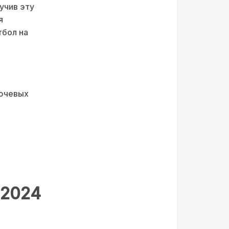
учив эту
я
тбол на
лючевых
 2024