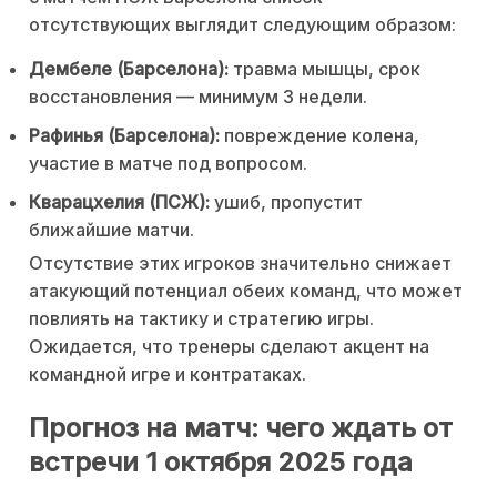
отсутствующих выглядит следующим образом:
Дембеле (Барселона):
травма мышцы, срок
восстановления — минимум 3 недели.
Рафинья (Барселона):
повреждение колена,
участие в матче под вопросом.
Кварацхелия (ПСЖ):
ушиб, пропустит
ближайшие матчи.
Отсутствие этих игроков значительно снижает
атакующий потенциал обеих команд, что может
повлиять на тактику и стратегию игры.
Ожидается, что тренеры сделают акцент на
командной игре и контратаках.
Прогноз на матч: чего ждать от
встречи 1 октября 2025 года