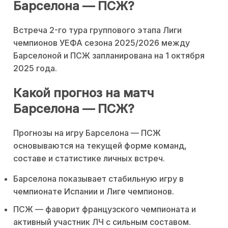
Барселона — ПСЖ?
Встреча 2-го тура группового этапа Лиги
чемпионов УЕФА сезона 2025/2026 между
Барселоной и ПСЖ запланирована на 1 октября
2025 года.
Какой прогноз на матч
Барселона — ПСЖ?
Прогнозы на игру Барселона — ПСЖ
основываются на текущей форме команд,
составе и статистике личных встреч.
Барселона показывает стабильную игру в
чемпионате Испании и Лиге чемпионов.
ПСЖ — фаворит французского чемпионата и
активный участник ЛЧ с сильным составом.