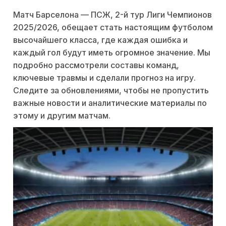
Матч Барселона — ПСЖ, 2-й тур Лиги Чемпионов
2025/2026, обещает стать настоящим футболом
высочайшего класса, где каждая ошибка и
каждый гол будут иметь огромное значение. Мы
подробно рассмотрели составы команд,
ключевые травмы и сделали прогноз на игру.
Следите за обновлениями, чтобы не пропустить
важные новости и аналитические материалы по
этому и другим матчам.