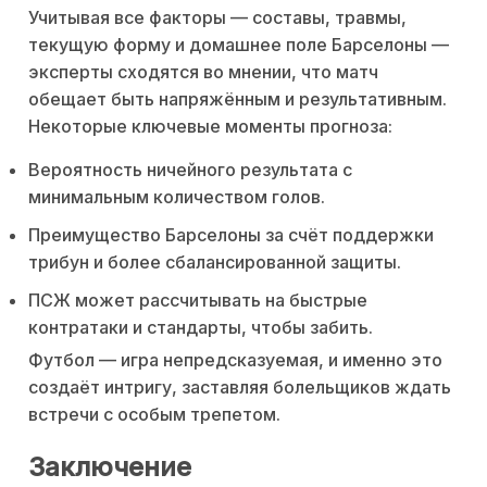
Учитывая все факторы — составы, травмы,
текущую форму и домашнее поле Барселоны —
эксперты сходятся во мнении, что матч
обещает быть напряжённым и результативным.
Некоторые ключевые моменты прогноза:
Вероятность ничейного результата с
минимальным количеством голов.
Преимущество Барселоны за счёт поддержки
трибун и более сбалансированной защиты.
ПСЖ может рассчитывать на быстрые
контратаки и стандарты, чтобы забить.
Футбол — игра непредсказуемая, и именно это
создаёт интригу, заставляя болельщиков ждать
встречи с особым трепетом.
Заключение