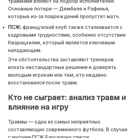
травмами влияют на подбор исполнителей.
Основные потери — Дембеле и Рафинья,
которые из-за повреждений пропустят матч.
ПСЖ:
французский клуб также сталкивается с
кадровыми трудностями, особенно отсутствие
Кварацхелии, который является ключевым
нападающим.
Эти обстоятельства заставляют тренеров
искать нестандартные решения и доверять
молодым игрокам или тем, кто недавно
восстановился после травм.
Кто не сыграет: анализ травм и
влияние на игру
Травмы — одна из самых неприятных
составляющих современного футбола. В случае
с матчем ПСЖ Барселона список