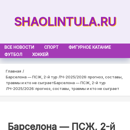
Skip
to
SHAOLINTULA.RU
content
ВСЕ НОВОСТИ
СПОРТ
ФИГУРНОЕ КАТАНИЕ
ФУТБОЛ
ХОККЕЙ
Главная
Барселона — ПСЖ, 2-й тур ЛЧ-2025/2026: прогноз, составы,
травмы и кто не сыграет
Барселона — ПСЖ, 2-й тур
ЛЧ-2025/2026: прогноз, составы, травмы и кто не сыграет
Барселона — ПСЖ, 2-й