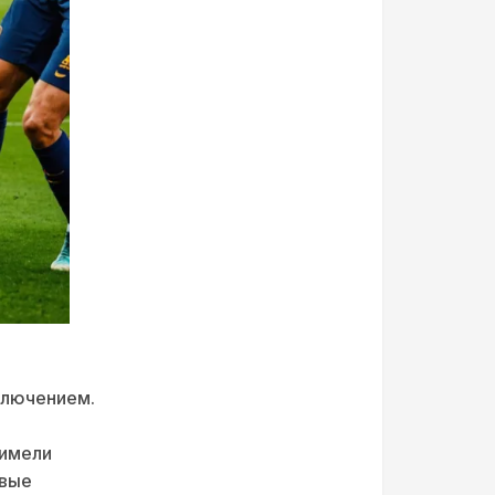
сключением.
 имели
евые