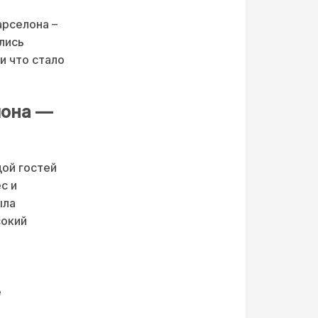
арселона –
лись
и что стало
лона —
ой гостей
с и
ыла
сокий
е