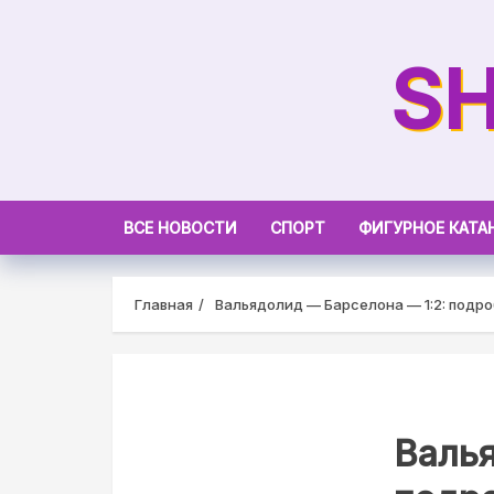
Skip
to
SH
content
ВСЕ НОВОСТИ
СПОРТ
ФИГУРНОЕ КАТА
Главная
Вальядолид — Барселона — 1:2: подро
Валья