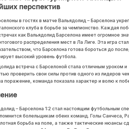
йших перспектив
селоны в гостях в матче Вальядолид – Барселона укре
талонского клуба в борьбе за чемпионство. Каждая поб
тречах как Вальядолид Барселона имеет огромное зна
итогового распределения мест в Ла Лиге. Эта игра ста
зательством, что Барселона готова бороться до после
ирует высокий уровень футбола.
олида встреча с Барселоной стала отличным уроком и
ью проверить свои силы против одного из лидеров че
а поражение, команда показала характер и волю к поб
ение
долид – Барселона 1:2 стал настоящим футбольным сп
помнится болельщикам обеих команд. Голы Санчеса, Р
лотная борьба на поле, а также тактические нюансы с