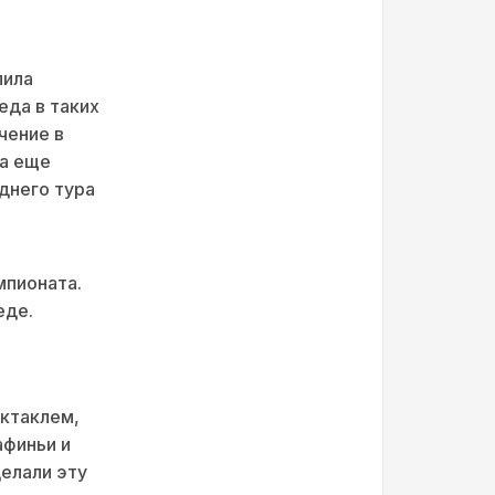
пила
еда в таких
чение в
ла еще
днего тура
мпионата.
еде.
ектаклем,
афиньи и
делали эту