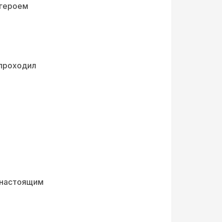
 героем
а
 проходил
 настоящим