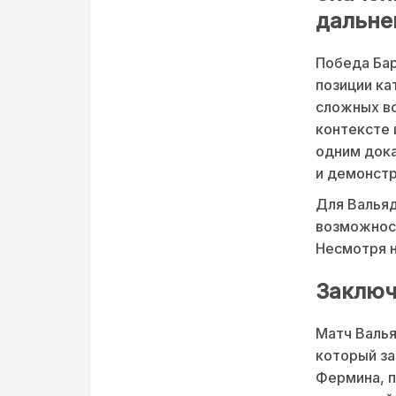
дальне
Победа Бар
позиции ка
сложных вс
контексте 
одним дока
и демонстр
Для Вальяд
возможност
Несмотря н
Заключ
Матч Валья
который за
Фермина, п