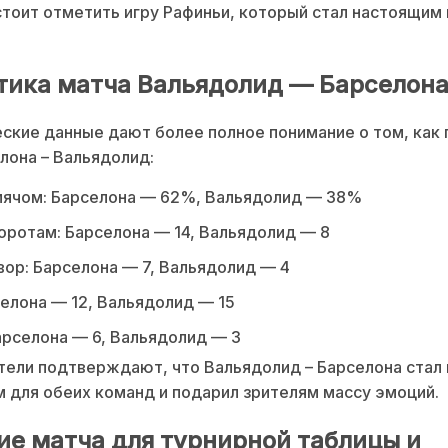
тоит отметить игру Рафиньи, который стал настоящим
тика матча Вальядолид — Барселон
ские данные дают более полное понимание о том, как
лона – Вальядолид:
мячом: Барселона — 62%, Вальядолид — 38%
оротам: Барселона — 14, Вальядолид — 8
вор: Барселона — 7, Вальядолид — 4
елона — 12, Вальядолид — 15
арселона — 6, Вальядолид — 3
тели подтверждают, что Вальядолид – Барселона стал
 для обеих команд и подарил зрителям массу эмоций.
ие матча для турнирной таблицы и