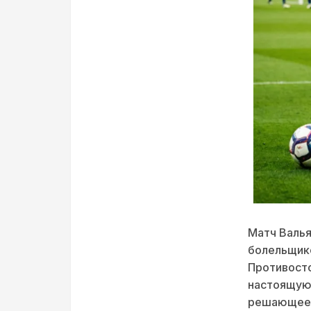
Матч Валья
болельщико
Противосто
настоящую
решающее 