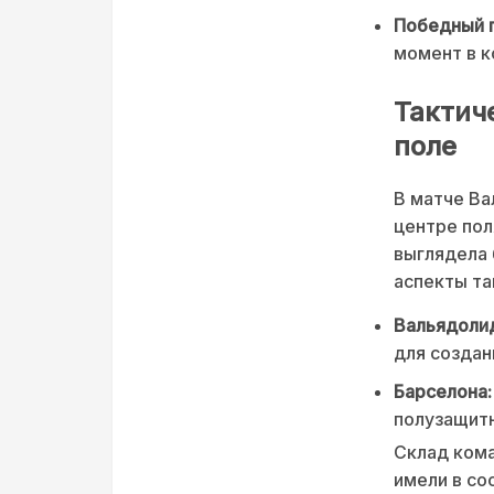
Победный г
момент в к
Тактич
поле
В матче Ва
центре пол
выглядела 
аспекты та
Вальядоли
для создан
Барселона:
полузащитн
Склад кома
имели в со