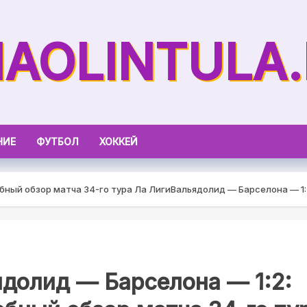
AOLINTULA
НИЕ
ФУТБОЛ
ХОККЕЙ
бный обзор матча 34-го тура Ла Лиги
Вальядолид — Барселона — 1:
долид — Барселона — 1:2: