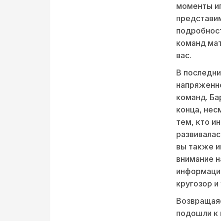
моменты иг
представим
подробност
команд мат
вас.
В последни
напряженно
команд. Ба
конца, нес
тем, кто и
развивалас
вы также и
внимание н
информаци
кругозор и
Возвращаяс
подошли к 