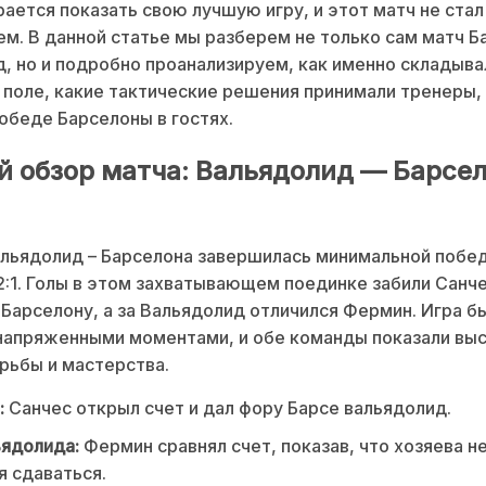
рается показать свою лучшую игру, и этот матч не стал
м. В данной статье мы разберем не только сам матч Б
, но и подробно проанализируем, как именно складыва
 поле, какие тактические решения принимали тренеры, 
обеде Барселоны в гостях.
й обзор матча: Вальядолид — Барсе
льядолид – Барселона завершилась минимальной побед
2:1. Голы в этом захватывающем поединке забили Санче
 Барселону, а за Вальядолид отличился Фермин. Игра б
напряженными моментами, и обе команды показали вы
рьбы и мастерства.
:
Санчес открыл счет и дал фору Барсе вальядолид.
ьядолида:
Фермин сравнял счет, показав, что хозяева н
 сдаваться.