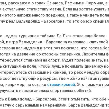
ры, расскажем о голах Санчеса, Рафиньи и Фермина, а
 актуальную статистику матча. Если вы хотите узнать 
и этого напряженного поединка, а также увидеть пол
чу реал Вальядолид – Барселона, то это обзор специал
е недели турнирная таблица Ла Лиги стала еще более
й, и игра Вальядолид – Барселона оказалась ключевой
рселона вальядолид в этот раз показала, что готова бо
мотря на давление со стороны соперника. Любителям ф
нтересуется ставками на спорт, будет полезно знать, ка
ь ситуация на поле, чтобы лучше понимать динамику ко
нтересуетесь ставками на хоккей, то рекомендую обр
а соответствующие ресурсы, где можно найти актуал
ю, например, по ссылке
ставки хоккей
. Это поможет р
 улучшить навыки анализа спортивных событий.
ь к Вальядолид – Барселона, стоит отметить, что обе
матчу с серьезными намерениями. Барса Вальядолид 