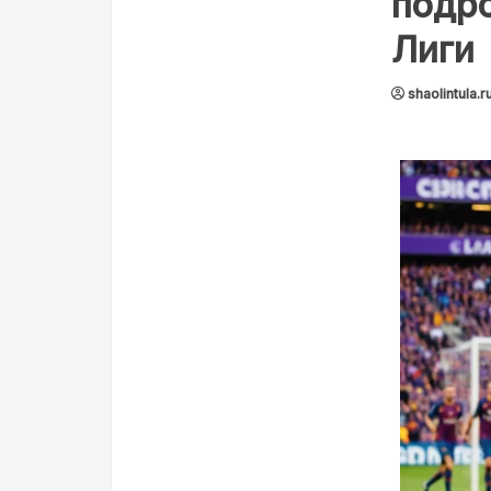
подро
Лиги
shaolintula.r