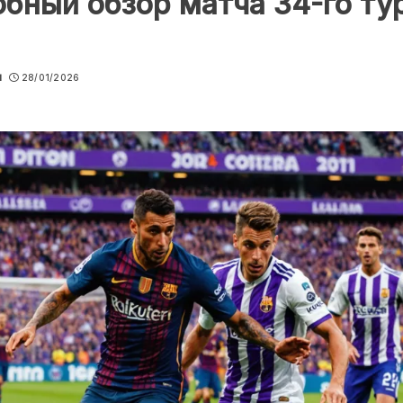
бный обзор матча 34-го ту
u
28/01/2026