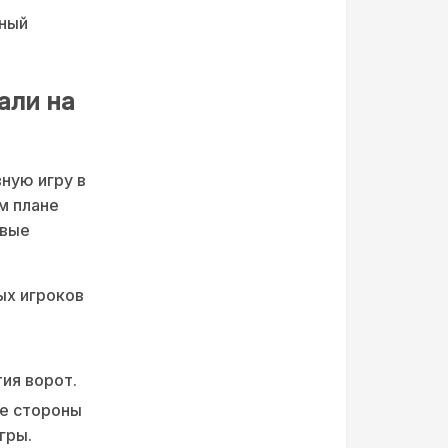
жный
али на
ную игру в
м плане
евые
ых игроков
ия ворот.
бе стороны
гры.