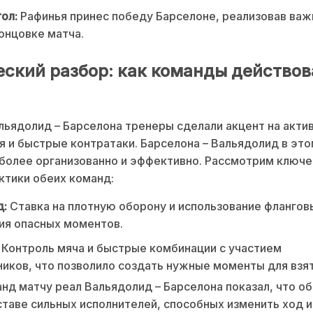
ол:
Рафинья принес победу Барселоне, реализовав ва
онцовке матча.
еский разбор: как команды действов
льядолид – Барселона тренеры сделали акцент на актив
я и быстрые контратаки. Барселона – Вальядолид в это
более организованно и эффективно. Рассмотрим ключ
ктики обеих команд:
д:
Ставка на плотную оборону и использование флангов
ия опасных моментов.
Контроль мяча и быстрые комбинации с участием
иков, что позволило создать нужные моменты для взят
нд матчу реал Вальядолид – Барселона показал, что о
ставе сильных исполнителей, способных изменить ход и