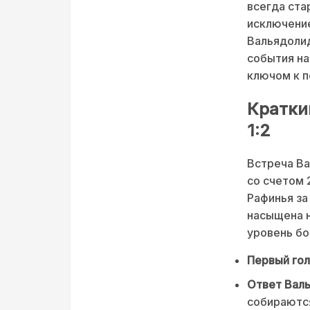
всегда ста
исключение
Вальядолид
события на
ключом к п
Кратки
1:2
Встреча Ва
со счетом 
Рафинья за
насыщена 
уровень бо
Первый гол
Ответ Вал
собираются