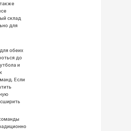
 также
все
ный склад
ьно для
 для обеих
роться до
утбола и
к
манд. Если
атить
ьную
асширить
 команды
традиционно