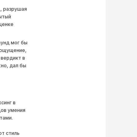
, разрушая
мытый
ценке
аунд мог бы
 ощущение,
 вердикт в
но, дал бы
синг в
цов умения
тами.
ют стиль