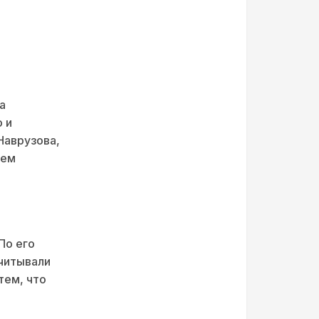
а
 и
Наврузова,
чем
По его
считывали
тем, что