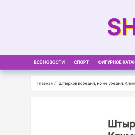
Skip
to
SH
content
ВСЕ НОВОСТИ
СПОРТ
ФИГУРНОЕ КАТА
Главная
Штырков победил, но не убедил. Кли
Штырк