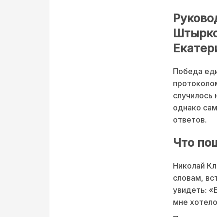
Руково
Штырко
Екатер
Победа еди
протоколом
случилось 
однако сам
ответов.
Что по
Николай Кл
словам, вс
увидеть: «
мне хотело