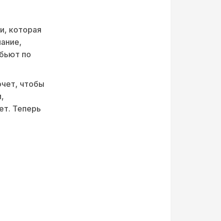
и, которая
мание,
 бьют по
очет, чтобы
,
ет. Теперь