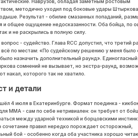
тактические. Наврузов, обладая заметным ростовым
твом, методично уходил под боковые удары Штыркова
родыше. Результат - обилие смазанных попаданий, раз
я и общее ощущение недосказанности. Оба бойца, по о
так и не раскрылись в полную силу.
вопрос - судейство. Глава RCC допустил, что третий р
 всё по местам: «По судейскому решению у меня было
было назначить дополнительный раунд». Единогласный
ркова сомнений не вызывает, но экстра-раунд, возмож
от накал, которого так не хватило.
ст и детали
шёл 4 июля в Екатеринбурге. Формат поединка - кикбок
для ММА - сам по себе нетривиален: он требует от бой
аться между ударной техникой и борцовскими инстинк
о сочетание правил нередко порождает осторожный,
ный бой - особенно когда оба участника хорошо чита