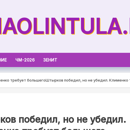
AOLINTULA
НИЕ
ЧМ-2026
ЗЕНИТ
менко требует большего
Штырков победил, но не убедил. Клименко
ов победил, но не убедил.