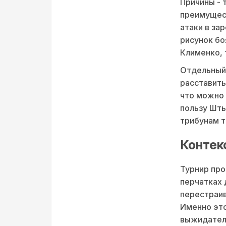
Причины - 
преимущес
атаки в за
рисунок бо
Клименко, 
Отдельный 
расставить
что можно 
пользу Шты
трибунам т
Контек
Турнир про
перчатках 
перестраив
Именно эт
выжидатель