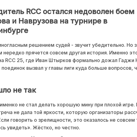
дитель RCC остался недоволен боем
ва и Наврузова на турнире в
инбурге
ногласным решением судей - звучит убедительно. Но з
 нередко прячется совсем другая история. Именно это
на RCC 25, где Иван Штырков формально дожал Гаджи 
 поединок вызвал у главы лиги куда больше вопросов, 
шло не так
именко не стал делать хорошую мину при плохой игре. 
треча не дала той яркости, которую организаторы рас
Если говорить о зрелищности, это оказалось не совсем 
сь увидеть». Жёстко, но честно.