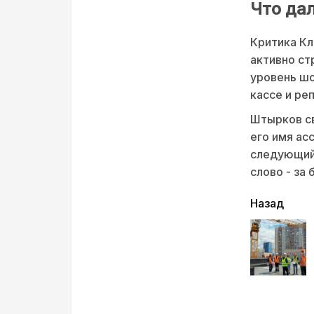
Что да
Критика Кл
активно ст
уровень шо
кассе и ре
Штырков св
его имя ас
следующий 
слово - за 
читать
Назад
еще