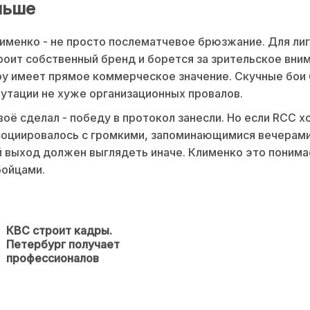
льше
именко - не просто послематчевое брюзжание. Для лиг
роит собственный бренд и борется за зрительское вни
у имеет прямое коммерческое значение. Скучные бои
путации не хуже организационных провалов.
оё сделал - победу в протокол занесли. Но если RCC х
социировалось с громкими, запоминающимися вечерами
выход должен выглядеть иначе. Клименко это понима
бойцами.
КВС строит кадры.
Предыдущая
Петербург получает
новость
профессионалов