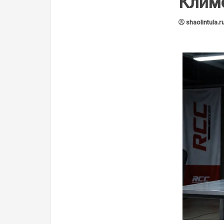
Климе
shaolintula.r