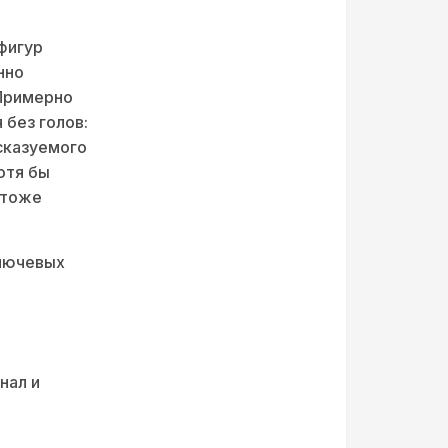
фигур
нно
 Примерно
 без голов:
дсказуемого
отя бы
 тоже
ключевых
нал и