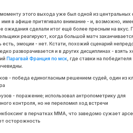
моменту этого выхода уже был одной из центральных 
о имя в афише притягивало внимание - и, возможно, име
 ожидания сделали итог ещё более пресным на вкус.
ельщики реагируют, когда большой матч заканчивается
 есть, эмоции - нет. Кстати, похожий сценарий непре
едко разворачивается и в других дисциплинах - взять х
щий
Парагвай Франция по мск
, где ставки на победителя
очевидны.
ов - победа единогласным решением судей, один из 
ра
узов - поражение; использовал антропометрику для
ного контроля, но не переломил ход встречи
икбоксинг в перчатках MMA, что заведомо сужает арсе
ет осторожность