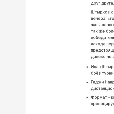
друг друга.
Штырков к 
вечера. Ег
завышенные
так же бол
победитель
исхода нер
предстоя
далеко не 
Иван Штырк
боёв турни
Гаджи Навр
дистанцион
Формат - к
провоциру