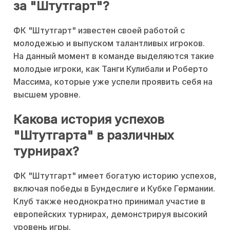
за "Штутгарт"?
ФК "Штутгарт" известен своей работой с
молодежью и выпуском талантливых игроков.
На данный момент в команде выделяются такие
молодые игроки, как Танги Кулибали и Роберто
Массима, которые уже успели проявить себя на
высшем уровне.
Какова история успехов
"Штутгарта" в различных
турнирах?
ФК "Штутгарт" имеет богатую историю успехов,
включая победы в Бундеслиге и Кубке Германии.
Клуб также неоднократно принимал участие в
европейских турнирах, демонстрируя высокий
уровень игры.