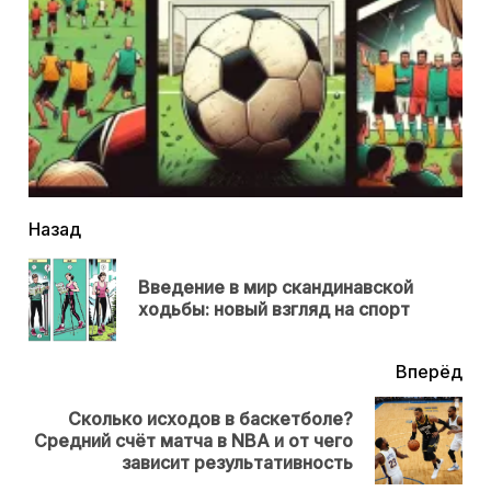
читать
Назад
еще
Введение в мир скандинавской
Пр
ходьбы: новый взгляд на спорт
нов
Вперёд
Сколько исходов в баскетболе?
Next
Средний счёт матча в NBA и от чего
post:
зависит результативность