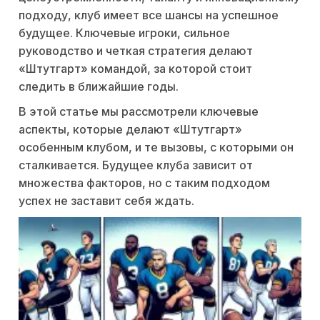
подходу, клуб имеет все шансы на успешное
будущее. Ключевые игроки, сильное
руководство и четкая стратегия делают
«Штутгарт» командой, за которой стоит
следить в ближайшие годы.
В этой статье мы рассмотрели ключевые
аспекты, которые делают «Штутгарт»
особенным клубом, и те вызовы, с которыми он
сталкивается. Будущее клуба зависит от
множества факторов, но с таким подходом
успех не заставит себя ждать.