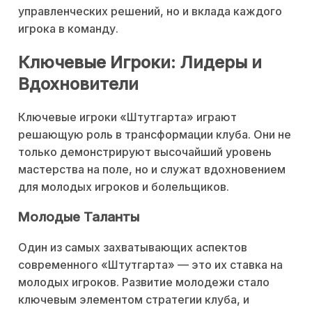
управленческих решений, но и вклада каждого
игрока в команду.
Ключевые Игроки: Лидеры и
Вдохновители
Ключевые игроки «Штутгарта» играют
решающую роль в трансформации клуба. Они не
только демонстрируют высочайший уровень
мастерства на поле, но и служат вдохновением
для молодых игроков и болельщиков.
Молодые Таланты
Один из самых захватывающих аспектов
современного «Штутгарта» — это их ставка на
молодых игроков. Развитие молодежи стало
ключевым элементом стратегии клуба, и