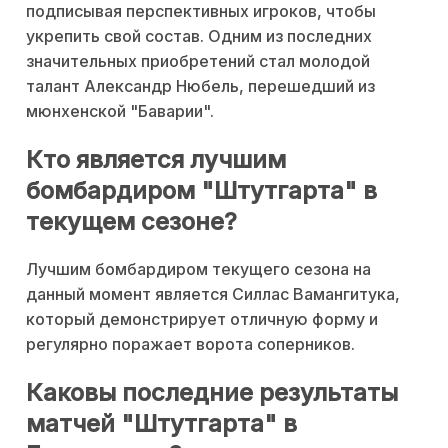
подписывая перспективных игроков, чтобы
укрепить свой состав. Одним из последних
значительных приобретений стал молодой
талант Александр Нюбель, перешедший из
мюнхенской "Баварии".
Кто является лучшим
бомбардиром "Штутгарта" в
текущем сезоне?
Лучшим бомбардиром текущего сезона на
данный момент является Силлас Вамангитука,
который демонстрирует отличную форму и
регулярно поражает ворота соперников.
Каковы последние результаты
матчей "Штутгарта" в