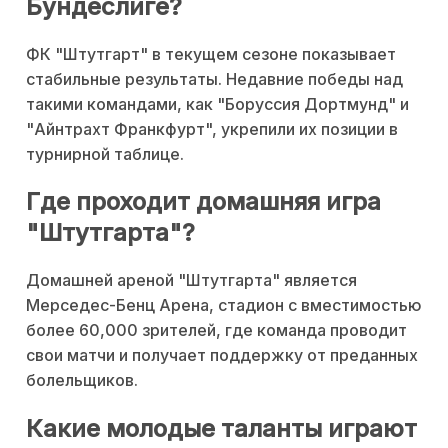
Бундеслиге?
ФК "Штутгарт" в текущем сезоне показывает
стабильные результаты. Недавние победы над
такими командами, как "Боруссия Дортмунд" и
"Айнтрахт Франкфурт", укрепили их позиции в
турнирной таблице.
Где проходит домашняя игра
"Штутгарта"?
Домашней ареной "Штутгарта" является
Мерседес-Бенц Арена, стадион с вместимостью
более 60,000 зрителей, где команда проводит
свои матчи и получает поддержку от преданных
болельщиков.
Какие молодые таланты играют