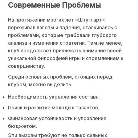
Современные Проблемы
На протяжении многих лет «Штутгарт»
переживал взлеты и падения, сталкиваясь с
проблемами, которые требовали глубокого
анализа и изменения стратегии. Тем не менее,
клуб продолжает привлекать внимание своей
уникальной философией игры и стремлением к
совершенству.
Среди основных проблем, стоящих перед
клубом, можно выделить:
Необходимость укрепления состава.
Поиск и развитие молодых талантов.
Финансовая устойчивость и управление
бюджетом.
Эти вызовы требуют не только сильных