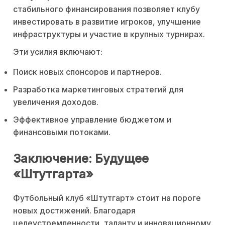
стабильного финансирования позволяет клубу
инвестировать в развитие игроков, улучшение
инфраструктуры и участие в крупных турнирах.
Эти усилия включают:
Поиск новых спонсоров и партнеров.
Разработка маркетинговых стратегий для
увеличения доходов.
Эффективное управление бюджетом и
финансовыми потоками.
Заключение: Будущее
«Штутгарта»
Футбольный клуб «Штутгарт» стоит на пороге
новых достижений. Благодаря
целеустремленности, таланту и инновационному