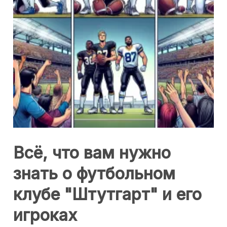
Всё, что вам нужно
знать о футбольном
клубе "Штутгарт" и его
игроках