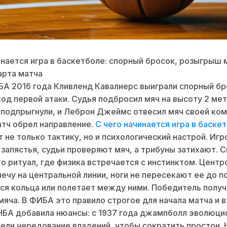
инается игра в баскетболе: спорный бросок, розыгрыш 
арта матча
БА 2016 года Кливленд Кавалиерс выиграли спорный бр
од первой атаки. Судья подбросил мяч на высоту 2 мет
подпрыгнули, и Леброн Джеймс отвесил мяч своей ком
тч обрел направление.
С чего начинается игра в баске
 не только тактику, но и психологический настрой. Игр
запястья, судьи проверяют мяч, а трибуны затихают. 
то ритуал, где физика встречается с инстинктом. Цент
лечу на центральной линии, ноги не пересекают ее до п
ся кольца или полетает между ними. Победитель полу
яча. В ФИБА это правило строгое для начала матча и 
НБА добавила нюансы: с 1937 года джампболл эволюци
вели чередование владений, чтобы сократить простои. 