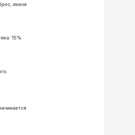
брос, иначе
тика: 15%
го.
начинается