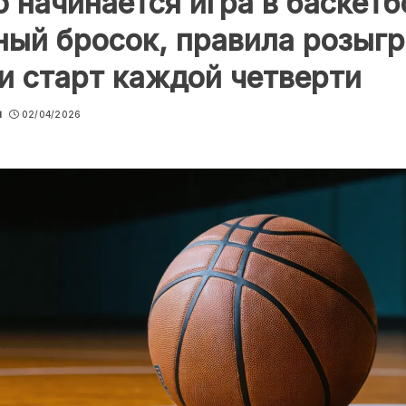
о начинается игра в баскетб
ный бросок, правила розыг
и старт каждой четверти
u
02/04/2026