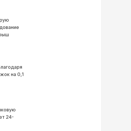
орую
едование
грыш
благодаря
жок на 0,1
очковую
ет 24-