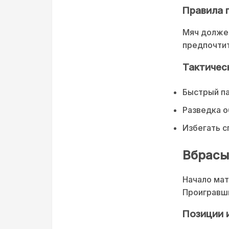
Правила 
Мяч должен
предпочтит
Тактичес
Быстрый па
Разведка о
Избегать с
Вбрасы
Начало мат
Проигравши
Позиции 