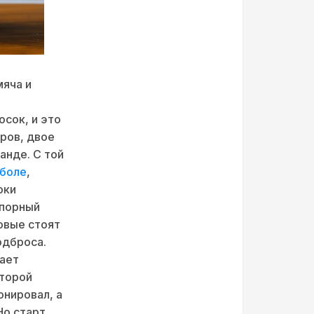
мяча и
осок, и это
ров, двое
анде. С той
тболе
,
оки
Спорный
ровые стоят
одброса.
чает
второй
онировал, а
Но старт