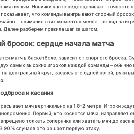
раматичным. Новички часто недооценивают точность 
 показывает, что команды выигрывают спорный бросок
учайно. Понимание этих моментов меняет взгляд на игру
и. Далее разберем правила шаг за шагом.
й бросок: сердце начала матча
ется матч в баскетболе, зависит от спорного броска. С
вух самых высоких игроков каждой команды – обычно 
 на центральный круг, касаясь его одной ногой, руки в
о.
подброса и касания
расывает мяч вертикально на 1,8–2 метра. Игроки ждут
новременно. Первый, кто коснется мяча, направляет ег
Запрещено толкать соперника или хватать мяч до каса
 В 90% случаев это решает первую атаку.