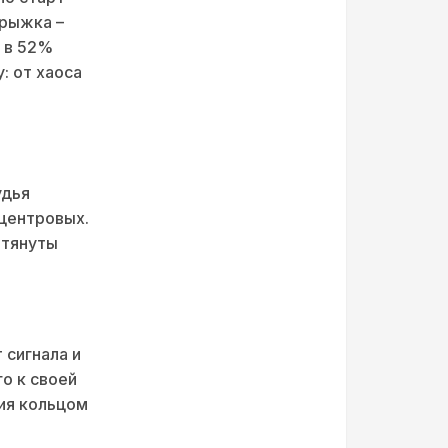
прыжка –
 в 52%
: от хаоса
удья
центровых.
ытянуты
 сигнала и
о к своей
ния кольцом