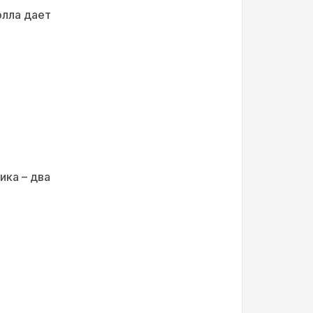
лла дает
ика – два