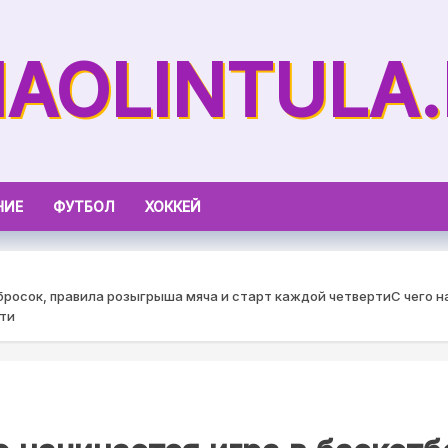
AOLINTULA
НИЕ
ФУТБОЛ
ХОККЕЙ
 бросок, правила розыгрыша мяча и старт каждой четверти
С чего н
рти