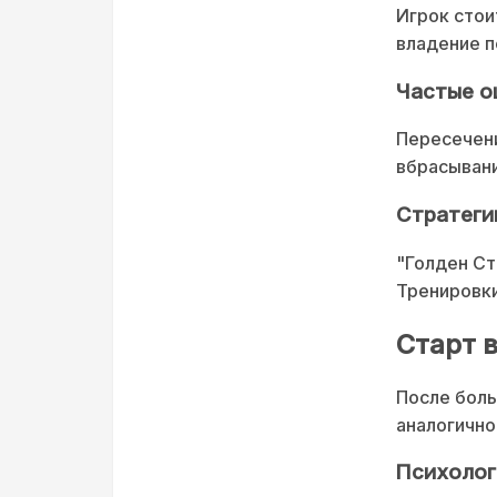
Игрок стои
владение п
Частые о
Пересечени
вбрасывани
Стратеги
"Голден Ст
Тренировк
Старт 
После боль
аналогично
Психолог