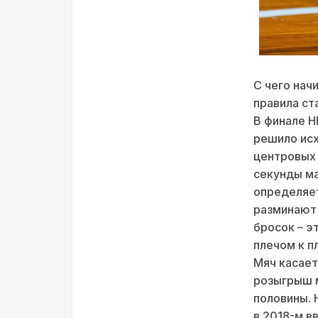
С чего нач
правила ст
В финале Н
решило исх
центровых 
секунды ма
определяет
разминают 
бросок – э
плечом к п
Мяч касает
розыгрыш м
половины. 
в 2018-м в