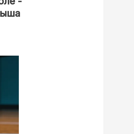
оле -
рыша