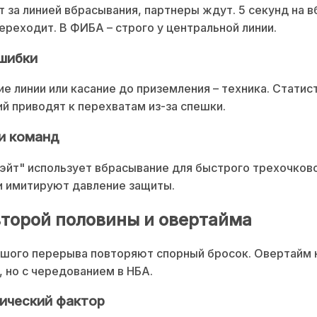
т за линией вбрасывания, партнеры ждут. 5 секунд на в
ереходит. В ФИБА – строго у центральной линии.
шибки
е линии или касание до приземления – техника. Статис
й приводят к перехватам из-за спешки.
и команд
эйт" использует вбрасывание для быстрого трехочково
и имитируют давление защиты.
второй половины и овертайма
шого перерыва повторяют спорный бросок. Овертайм 
, но с чередованием в НБА.
ический фактор