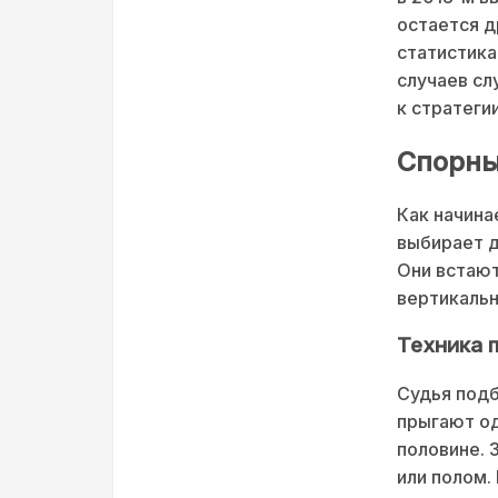
остается д
статистика
случаев сл
к стратеги
Спорны
Как начина
выбирает д
Они встают
вертикальн
Техника 
Судья подб
прыгают од
половине. 
или полом.