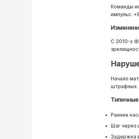
Команды и
импульс: +
Изменени
С 2010-х Ф
зрелищност
Наруше
Начало мат
штрафных.
Типичные
Раннее кас
Шаг через 
Задержка в