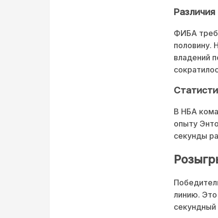
Различия 
ФИБА требу
половину. 
владений п
сократилос
Статисти
В НБА ком
опыту Энто
секунды р
Розыгр
Победитель
линию. Это
секундный 