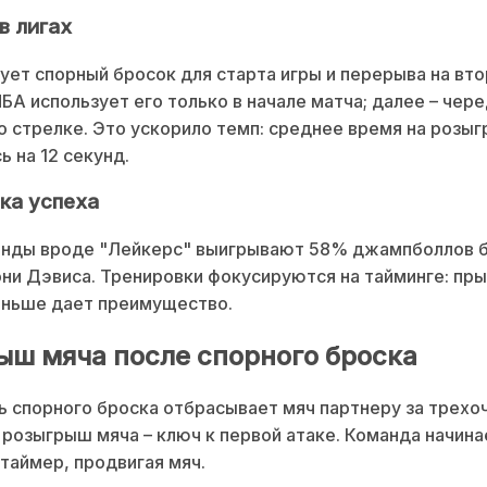
в лигах
ет спорный бросок для старта игры и перерыва на вт
НБА использует его только в начале матча; далее – чер
о стрелке. Это ускорило темп: среднее время на розы
ь на 12 секунд.
ка успеха
анды вроде "Лейкерс" выигрывают 58% джампболлов 
ни Дэвиса. Тренировки фокусируются на тайминге: пры
аньше дает преимущество.
ыш мяча после спорного броска
 спорного броска отбрасывает мяч партнеру за трех
 розыгрыш мяча – ключ к первой атаке. Команда начина
таймер, продвигая мяч.