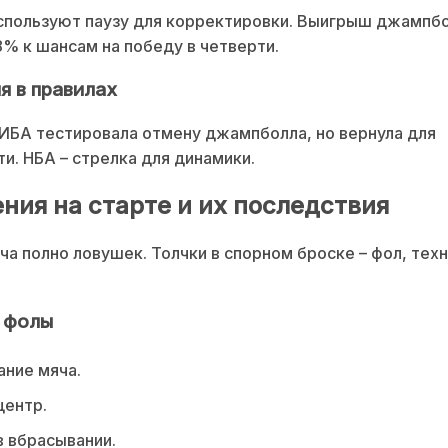
спользуют паузу для корректировки. Выигрыш джампбо
8% к шансам на победу в четверти.
я в правилах
ИБА тестировала отмену джампболла, но вернула для
и. НБА – стрелка для динамики.
ния на старте и их последствия
ча полно ловушек. Толчки в спорном броске – фол, техн
 фолы
ание мяча.
центр.
 вбрасывании.