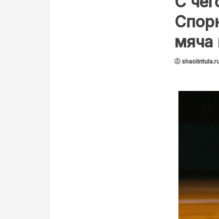
С чег
Спор
мяча 
shaolintula.r