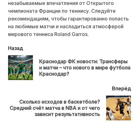
незабываемые впечатления от Открытого
чемпионата Франции по теннису. Следуйте
рекомендациям, чтобы гарантированно попасть
на любимые матчи и насладиться атмосферой
мирового тенниса Roland Garros.
читать
Назад
еще
Краснодар ФК новости: Трансферы
Пр
и матчи – что нового в мире футбола
нов
Краснодар?
Вперёд
Сколько исходов в баскетболе?
Next
Средний счёт матча в NBA и от чего
post:
зависит результативность