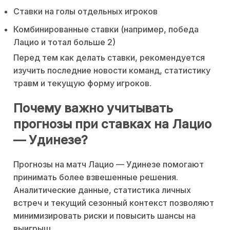
Ставки на голы отдельных игроков
Комбинированные ставки (например, победа
Лацио и тотал больше 2)
Перед тем как делать ставки, рекомендуется
изучить последние новости команд, статистику
травм и текущую форму игроков.
Почему важно учитывать
прогнозы при ставках на Лацио
— Удинезе?
Прогнозы на матч Лацио — Удинезе помогают
принимать более взвешенные решения.
Аналитические данные, статистика личных
встреч и текущий сезонный контекст позволяют
минимизировать риски и повысить шансы на
выигрыш.