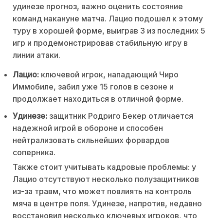
удинезе прогноз, важно оценить состояние
команд накануне матча. Лацио подошел к этому
туру в хорошей форме, выиграв 3 из последних 5
игр и продемонстрировав стабильную игру в
линии атаки.
Лацио:
ключевой игрок, нападающий Чиро
Иммобиле, забил уже 15 голов в сезоне и
продолжает находиться в отличной форме.
Удинезе:
защитник Родриго Бекер отличается
надежной игрой в обороне и способен
нейтрализовать сильнейших форвардов
соперника.
Также стоит учитывать кадровые проблемы: у
Лацио отсутствуют несколько полузащитников
из-за травм, что может повлиять на контроль
мяча в центре поля. Удинезе, напротив, недавно
восстановил несколько ключевых игроков, что