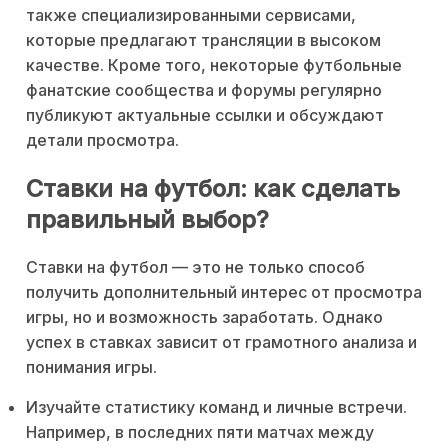
также специализированными сервисами,
которые предлагают трансляции в высоком
качестве. Кроме того, некоторые футбольные
фанатские сообщества и форумы регулярно
публикуют актуальные ссылки и обсуждают
детали просмотра.
Ставки на футбол: как сделать
правильный выбор?
Ставки на футбол — это не только способ
получить дополнительный интерес от просмотра
игры, но и возможность заработать. Однако
успех в ставках зависит от грамотного анализа и
понимания игры.
Изучайте статистику команд и личные встречи.
Например, в последних пяти матчах между