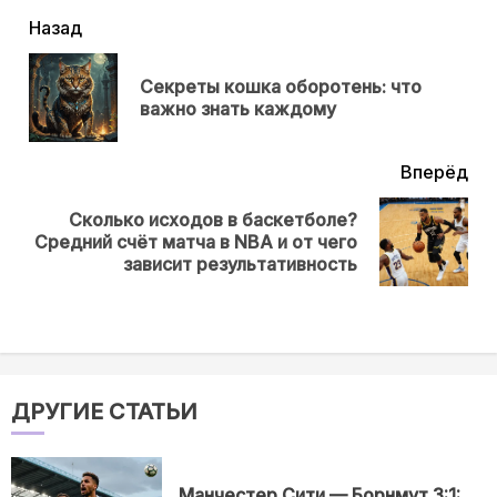
читать
Назад
еще
Секреты кошка оборотень: что
Пр
важно знать каждому
нов
Вперёд
Сколько исходов в баскетболе?
Next
Средний счёт матча в NBA и от чего
post:
зависит результативность
ДРУГИЕ СТАТЬИ
Манчестер Сити — Борнмут 3:1: