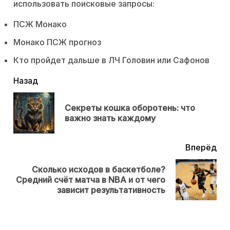
использовать поисковые запросы:
ПСЖ Монако
Монако ПСЖ прогноз
Кто пройдет дальше в ЛЧ Головин или Сафонов
читать
Назад
еще
Секреты кошка оборотень: что
Пр
важно знать каждому
нов
Вперёд
Сколько исходов в баскетболе?
Next
Средний счёт матча в NBA и от чего
post:
зависит результативность