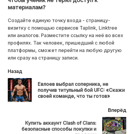
чтобы ученик не терял доступ к
материалам?
Создайте единую точку входа - страницу-
визитку с помощью сервисов Taplink, Linktree
или аналогов. Разместите ссылку на неё во всех
профилях. Так человек, пришедший с любой
платформы, сможет перейти на любую другую
или сразу на страницу записи.
читать
Назад
еще
Евлоев выбрал соперника, не
Пр
получив титульный бой UFC: «Скажи
нов
своей команде, что ты готов»
Вперёд
Купить аккаунт Clash of Clans:
Next
безопасные способы покупки и