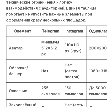
технические ограничения и логику
взаимодействия с аудиторией. Единая таблица
помогает не упустить важные элементы при
оформлении сразу нескольких площадок.
Элемент
Telegram
Instagram
Однокла
Минимум
110×110
Аватар
512×512
200×200
px (круг)
px
Нет
Обложка/
Нет
(сетка
1060×318
баннер
постов)
255
150
До 5000
Описание
символов
символов
символо
Закреплённый
Нет (есть