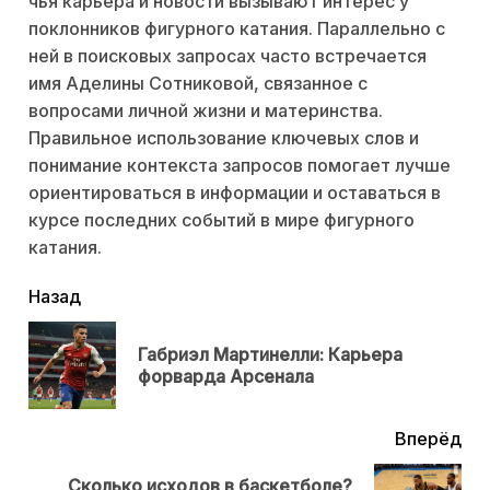
чья карьера и новости вызывают интерес у
поклонников фигурного катания. Параллельно с
ней в поисковых запросах часто встречается
имя Аделины Сотниковой, связанное с
вопросами личной жизни и материнства.
Правильное использование ключевых слов и
понимание контекста запросов помогает лучше
ориентироваться в информации и оставаться в
курсе последних событий в мире фигурного
катания.
читать
Назад
еще
Габриэл Мартинелли: Карьера
Пр
форварда Арсенала
нов
Вперёд
Сколько исходов в баскетболе?