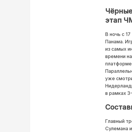
Чёрные
этап Ч
В ночь с 17
Панама. Иг
из самых и
времени на
платформе 
Параллельн
уже смотри
Нидерланд
в рамках 3-
Состав
Главный тр
Сулемана и