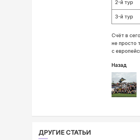
2-й тур
3-й тур
Счёт в се
не просто 
с европейс
читать
Назад
еще
ДРУГИЕ СТАТЬИ