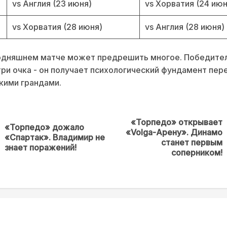
vs Англия (23 июня)
vs Хорватия (24 июн
vs Хорватия (28 июня)
vs Англия (28 июня)
годняшнем матче может предрешить многое. Победител
три очка - он получает психологический фундамент пер
кими грандами.
«Торпедо» открывает
«Торпедо» дожало
«Volga-Арену». Динамо
Предыдущая
Next
«Спартак». Владимир не
станет первым
новость
post:
знает поражений!
соперником!