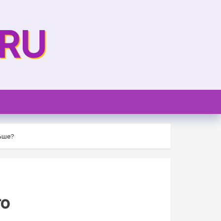
.RU
ьше?
то