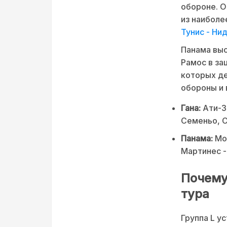
обороне. О
из наиболе
Тунис - Ни
Панама выс
Рамос в за
которых де
обороны и 
Гана:
Ати-Зи
Семеньо, С
Панама:
Мос
Мартинес -
Почему
тура
Группа L у