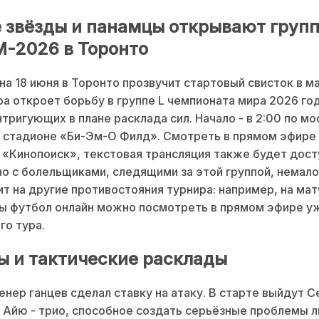
 звёзды и панамцы открывают груп
М-2026 в Торонто
 на 18 июня в Торонто прозвучит стартовый свисток в ма
ра откроет борьбу в группе L чемпионата мира 2026 год
нтригующих в плане расклада сил. Начало - в 2:00 по м
 стадионе «Би-Эм-О Филд». Смотреть в прямом эфире
«Кинопоиск», текстовая трансляция также будет дост
о с болельщиками, следящими за этой группой, немало 
т на другие противостояния турнира: например, на матч
ы футбол онлайн можно посмотреть в прямом эфире у
го тура.
ы и тактические расклады
енер ганцев сделал ставку на атаку. В старте выйдут 
 Айю - трио, способное создать серьёзные проблемы 