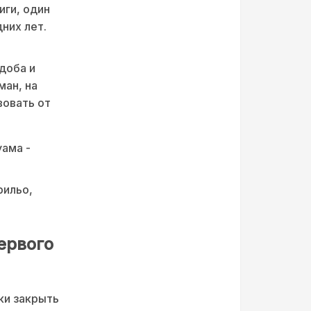
иги, один
них лет.
доба и
ман, на
вовать от
уама -
рильо,
ервого
ки закрыть