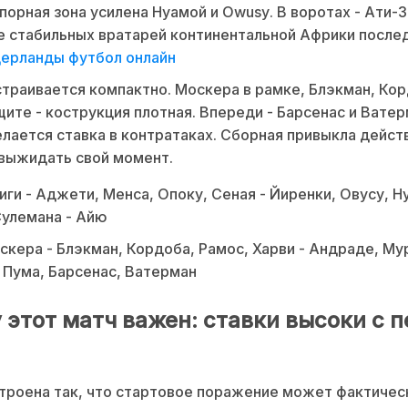
порная зона усилена Нуамой и Owusу. В воротах - Ати-З
е стабильных вратарей континентальной Африки послед
дерланды футбол онлайн
траивается компактно. Москера в рамке, Блэкман, Кор
щите - кострукция плотная. Впереди - Барсенас и Ватер
лается ставка в контратаках. Сборная привыкла дейст
выжидать свой момент.
ги - Аджети, Менса, Опоку, Сеная - Йиренки, Овусу, Н
улемана - Айю
кера - Блэкман, Кордоба, Рамос, Харви - Андраде, Му
 Пума, Барсенас, Ватерман
 этот матч важен: ставки высоки с п
строена так, что стартовое поражение может фактичес