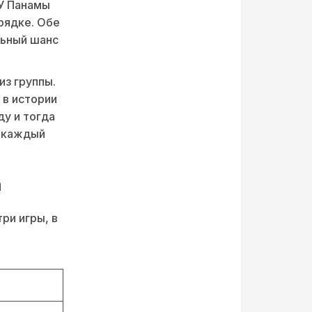
 У Панамы
орядке. Обе
льный шанс
из группы.
 в истории
ду и тогда
» каждый
а
ри игры, в
ь