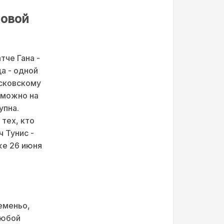
повой
тче Гана -
а - одной
осковскому
 можно на
упна.
тех, кто
 Тунис -
же 26 июня
Семеньо,
любой