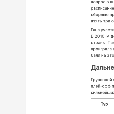
вопрос о в
расписание
сборные пр
взять три о
Гана участ
В 2010-м д
страны. Па
проиграла 
балл на эт
Дальне
Групповой 
плей-офф п
сильнейших
Тур