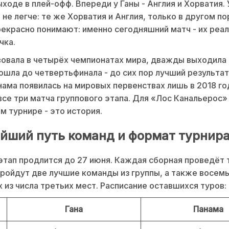
ыходе в плей-офф. Впереди у Ганы - Англия и Хорватия.
 не легче: те же Хорватия и Англия, только в другом п
екрасно понимают: именно сегодняшний матч - их реа
чка.
вовала в четырёх чемпионатах мира, дважды выходила 
ошла до четвертьфинала - до сих пор лучший результат
нама появилась на мировых первенствах лишь в 2018 го
все три матча группового этапа. Для «Лос Канальерос
ом турнире - это история.
йший путь команд и формат турнир
этап продлится до 27 июня. Каждая сборная проведёт т
ройдут две лучшие команды из группы, а также восем
 из числа третьих мест. Расписание оставшихся туров:
Гана
Панама