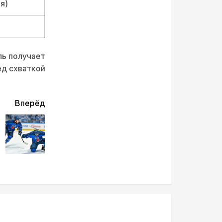
я)
ь получает
ед схваткой
Вперёд