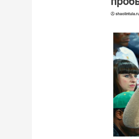
проб
shaolintula.r