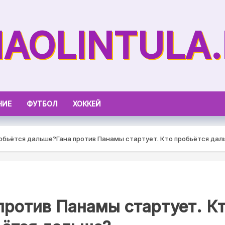
AOLINTULA
НИЕ
ФУТБОЛ
ХОККЕЙ
робьётся дальше?
Гана против Панамы стартует. Кто пробьётся дал
против Панамы стартует. К