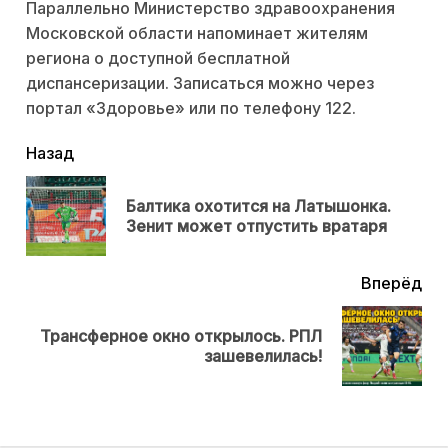
Параллельно Министерство здравоохранения
Московской области напоминает жителям
региона о доступной бесплатной
диспансеризации. Записаться можно через
портал «Здоровье» или по телефону 122.
читать
Назад
еще
Балтика охотится на Латышонка.
Пр
Зенит может отпустить вратаря
нов
Вперёд
Трансферное окно открылось. РПЛ
Next
зашевелилась!
post: