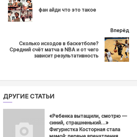
еще
Пр
фан айди что это такое
нов
Вперёд
Сколько исходов в баскетболе?
Next
Средний счёт матча в NBA и от чего
post:
зависит результативность
ДРУГИЕ СТАТЬИ
«Ребенка вытащили, смотрю —
синий, страшненький…»
Фигуристка Косторная стала
мамой: первые впечатления