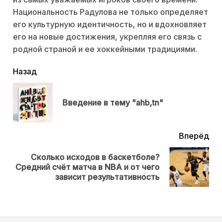
Национальность Радулова не только определяет
его культурную идентичность, но и вдохновляет
его на новые достижения, укрепляя его связь с
родной страной и ее хоккейными традициями.
читать
Назад
еще
Пр
Введение в тему "ahb,tn"
нов
Вперёд
Сколько исходов в баскетболе?
Next
Средний счёт матча в NBA и от чего
post:
зависит результативность